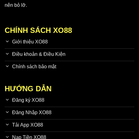
nên bỏ lỡ.
XO88 hiểu rõ được nguyên tắc “khách hàng là thượng đến”
và luôn không ngừng nỗ lực để tạo ra môi trường cá cược
tốt nhất cho người dùng. Giao diện trang web mang phong
cách hiện địa, thanh lịch và lại vừa đơn giản đến mức mà
CHÍNH SÁCH XO88
bất kỳ ai cũng có thể dễ dàng sử dụng. Hơn nữa, trang web
Giới thiệu XO88
còn ổn định, tải nhanh, nhằm giúp ích cho bạn truy cập mà
không cần phải đợi lâu.
Điều khoản & Điều Kiện
Hệ thống game phong phú
Chính sách bảo mật
Nếu như bạn là một tín đồ của các trò chơi cờ bạc, thì
XO88
chắc chắn sẽ không làm bạn thất vọng. Nhà cái cung cấp
HƯỚNG DẪN
đến cho người chơi hàng trăm trò chơi hấp dẫn như
Baccarat, Poker, Slots, Roulette, sòng bạc trực tuyến, hay
Đăng ký XO88
thể thao ảo và còn có thể nhiều hơn thế.
Đăng Nhập XO88
Những trò chơi này không chỉ tạo ra một không gian giải trí
Tải App XO88
lý tưởng mà còn tạo nên điều kiện giúp cho bạn có thể đạt
được thắng lớn.
Nạp Tiền XO88