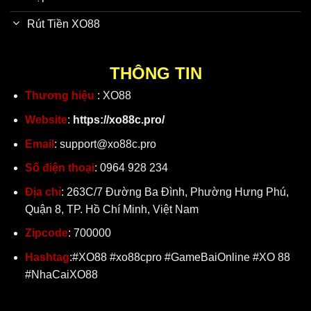
Rút Tiền XO88
Dịch vụ CSKH tận tâm
Dịch vụ hỗ trợ khách hàng của nhà cái cũng không kém
phần nổi bật. Bởi đội ngũ chăm sóc khách hàng cực kì
THÔNG TIN
chuyên nghiệp, thân liên, luôn sẵn lòng giải đáp mọi thắc
Thương hiệu
: XO88
măcs cũng như giúp đỡ người dùng mọi lúc mọi nơi. Khách
hàng có thể kết nối với họ thông qua các phương thức như
Website
:
https://xo88c.pro/
thư hòm điện tử, điện thoại, hoặc trò chuyện trực tiếp trên
Email
:
support@xo88c.pro
trang web.
Số điện thoại
: 0964 928 234
Địa chỉ
: 263C/7 Đường Ba Đình, Phường Hưng Phú,
Quận 8, TP. Hồ Chí Minh, Việt Nam
Zipcode
: 700000
Hashtag
:#XO88 #xo88cpro #GameBaiOnline #XO 88
#NhaCaiXO88