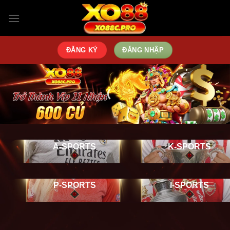
Bỏ
qua
nội
dung
ĐĂNG KÝ
ĐĂNG NHẬP
A-SPORTS
K-SPORTS
P-SPORTS
I-SPORTS